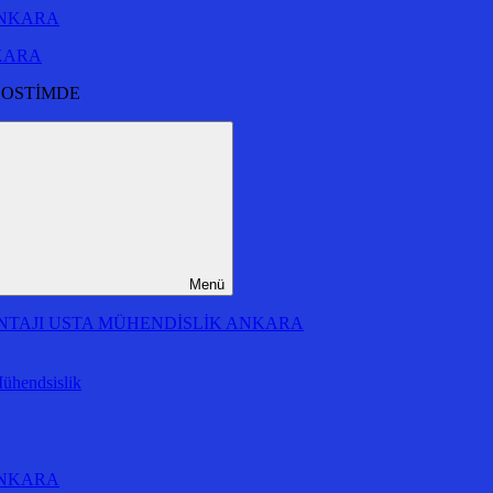
NKARA
 OSTİMDE
Menü
MONTAJI USTA MÜHENDİSLİK ANKARA
Mühendsislik