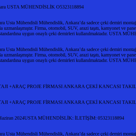
ası ankara USTA MÜHENDİSLİK O5323118894
ra Usta Mühendisli Mühendislik, Ankara’da sadece çeki demiri montajlar
da uzmanlaşmıştır. Firma, otomobil, SUV, arazi taşıtı, kamyonet ve panelv
0 standardına uygun onaylı çeki demirleri kullanılmaktadır. UST
ra Usta Mühendisli Mühendislik, Ankara’da sadece çeki demiri montajlar
da uzmanlaşmıştır. Firma, otomobil, SUV, arazi taşıtı, kamyonet ve panelv
0 standardına uygun onaylı çeki demirleri kullanılmaktadır. UST
Rİ MONTAJI +ARAÇ PROJE FİRMASI ANKARA ÇEKİ KANCASI TA
Rİ MONTAJI +ARAÇ PROJE FİRMASI ANKARA ÇEKİ KANCASI TA
ziran 2024USTA MÜHENDİSLİK: İLETİŞİM: 05323118894
ra Usta Mühendisli Mühendislik, Ankara’da sadece çeki demiri montajlar