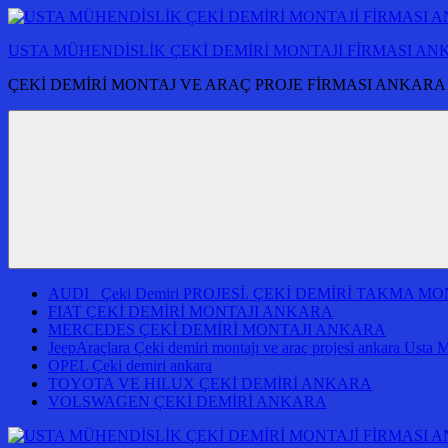
İçeriğe
atla
USTA MÜHENDİSLİK ÇEKİ DEMİRİ MONTAJİ FİRMASI A
ÇEKİ DEMİRİ MONTAJ VE ARAÇ PROJE FİRMASI ANKARA
AUDI Çeki Demiri PROJESİ. ÇEKİ DEMİRİ TAKMA 
FIAT ÇEKİ DEMİRİ MONTAJI ANKARA
MERCEDES ÇEKİ DEMİRİ MONTAJI ANKARA
JeepAraçlara Çeki demiri montajı ve araç projesi ankara Usta 
OPEL Çeki demiri ankara
TOYOTA VE HILUX ÇEKİ DEMİRİ ANKARA
VOLSWAGEN ÇEKİ DEMİRİ ANKARA