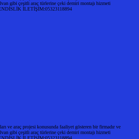
an gibi çeşitli araç türlerine çeki demiri montajı hizmeti
A MÜHENDİSLİK İLETİŞİM:05323118894
ı ve araç projesi konusunda faaliyet gösteren bir firmadır ve
an gibi çeşitli araç türlerine çeki demiri montajı hizmeti
A MÜHENDİSLİK İLETİŞİM:05323118894