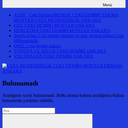
Menü
AUDI Çeki Demiri PROJESİ. ÇEKİ DEMİRİ TAKMA
MONTAJI USTA MÜHENDİSLİK ANKARA
FIAT ÇEKİ DEMİRİ MONTAJI ANKARA
MERCEDES ÇEKİ DEMİRİ MONTAJI ANKARA
JeepAraçlara Çeki demiri montajı ve araç projesi ankara Usta
Mühendsislik
OPEL Çeki demiri ankara
TOYOTA VE HILUX ÇEKİ DEMİRİ ANKARA
VOLSWAGEN ÇEKİ DEMİRİ ANKARA
Bulunamadı
Aradığınız sayfa bulunamadı. Belki arama kutusu aradığınızı bulma
konusunda yardımcı olabilir.
Arama: