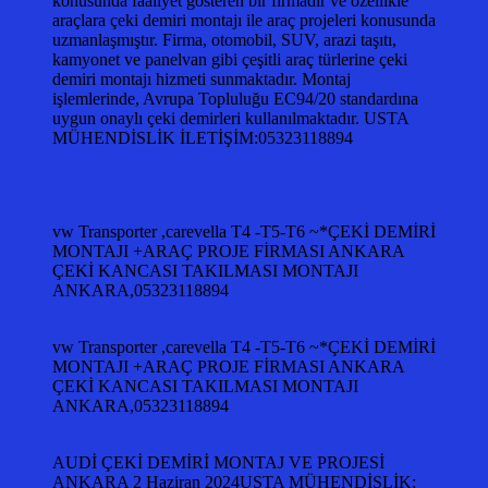
konusunda faaliyet gösteren bir firmadır ve özellikle
araçlara çeki demiri montajı ile araç projeleri konusunda
uzmanlaşmıştır. Firma, otomobil, SUV, arazi taşıtı,
kamyonet ve panelvan gibi çeşitli araç türlerine çeki
demiri montajı hizmeti sunmaktadır. Montaj
işlemlerinde, Avrupa Topluluğu EC94/20 standardına
uygun onaylı çeki demirleri kullanılmaktadır. USTA
MÜHENDİSLİK İLETİŞİM:05323118894
vw Transporter ,carevella T4 -T5-T6 ~*ÇEKİ DEMİRİ
MONTAJI +ARAÇ PROJE FİRMASI ANKARA
ÇEKİ KANCASI TAKILMASI MONTAJI
ANKARA,05323118894
vw Transporter ,carevella T4 -T5-T6 ~*ÇEKİ DEMİRİ
MONTAJI +ARAÇ PROJE FİRMASI ANKARA
ÇEKİ KANCASI TAKILMASI MONTAJI
ANKARA,05323118894
AUDİ ÇEKİ DEMİRİ MONTAJ VE PROJESİ
ANKARA 2 Haziran 2024USTA MÜHENDİSLİK: