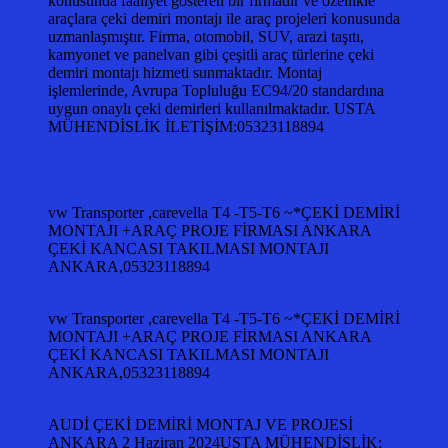
konusunda faaliyet gösteren bir firmadır ve özellikle
araçlara çeki demiri montajı ile araç projeleri konusunda
uzmanlaşmıştır. Firma, otomobil, SUV, arazi taşıtı,
kamyonet ve panelvan gibi çeşitli araç türlerine çeki
demiri montajı hizmeti sunmaktadır. Montaj
işlemlerinde, Avrupa Topluluğu EC94/20 standardına
uygun onaylı çeki demirleri kullanılmaktadır. USTA
MÜHENDİSLİK İLETİŞİM:05323118894
vw Transporter ,carevella T4 -T5-T6 ~*ÇEKİ DEMİRİ
MONTAJI +ARAÇ PROJE FİRMASI ANKARA
ÇEKİ KANCASI TAKILMASI MONTAJI
ANKARA,05323118894
vw Transporter ,carevella T4 -T5-T6 ~*ÇEKİ DEMİRİ
MONTAJI +ARAÇ PROJE FİRMASI ANKARA
ÇEKİ KANCASI TAKILMASI MONTAJI
ANKARA,05323118894
AUDİ ÇEKİ DEMİRİ MONTAJ VE PROJESİ
ANKARA 2 Haziran 2024USTA MÜHENDİSLİK: