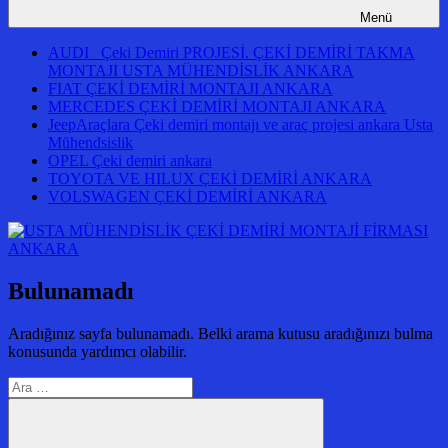
Menü
AUDI Çeki Demiri PROJESİ. ÇEKİ DEMİRİ TAKMA
MONTAJI USTA MÜHENDİSLİK ANKARA
FIAT ÇEKİ DEMİRİ MONTAJI ANKARA
MERCEDES ÇEKİ DEMİRİ MONTAJI ANKARA
JeepAraçlara Çeki demiri montajı ve araç projesi ankara Usta
Mühendsislik
OPEL Çeki demiri ankara
TOYOTA VE HILUX ÇEKİ DEMİRİ ANKARA
VOLSWAGEN ÇEKİ DEMİRİ ANKARA
Bulunamadı
Aradığınız sayfa bulunamadı. Belki arama kutusu aradığınızı bulma
konusunda yardımcı olabilir.
Arama: