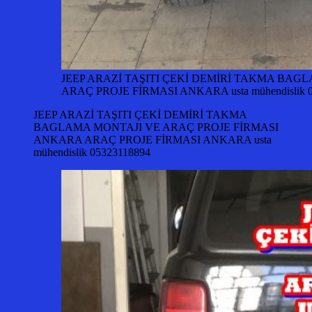
JEEP ARAZİ TAŞITI ÇEKİ DEMİRİ TAKMA BAG
ARAÇ PROJE FİRMASI ANKARA usta mühendislik 0
JEEP ARAZİ TAŞITI ÇEKİ DEMİRİ TAKMA
BAGLAMA MONTAJI VE ARAÇ PROJE FİRMASI
ANKARA ARAÇ PROJE FİRMASI ANKARA usta
mühendislik 05323118894