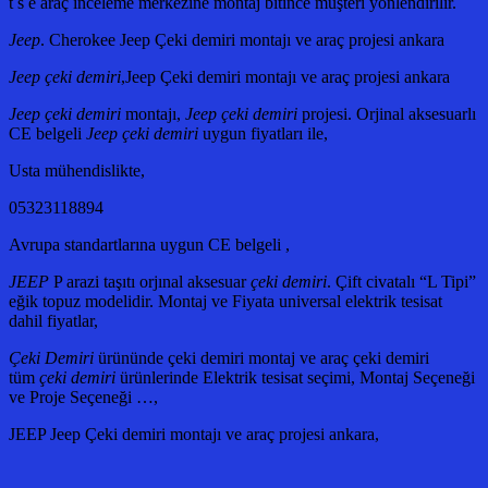
t s e araç inceleme merkezine montaj bitince müşteri yönlendirilir.
Jeep
. Cherokee Jeep Çeki demiri montajı ve araç projesi ankara
Jeep çeki demiri
,Jeep Çeki demiri montajı ve araç projesi ankara
Jeep çeki demiri
montajı,
Jeep çeki demiri
projesi. Orjinal aksesuarlı
CE belgeli
Jeep çeki demiri
uygun fiyatları ile,
Usta mühendislikte,
05323118894
Avrupa standartlarına uygun CE belgeli ,
JEEP
P arazi taşıtı orjınal aksesuar
çeki demiri
. Çift civatalı “L Tipi”
eğik topuz modelidir. Montaj ve Fiyata universal elektrik tesisat
dahil fiyatlar,
Çeki Demiri
ürününde çeki demiri montaj ve araç çeki demiri
tüm
çeki demiri
ürünlerinde Elektrik tesisat seçimi, Montaj Seçeneği
ve Proje Seçeneği …,
JEEP Jeep Çeki demiri montajı ve araç projesi ankara,