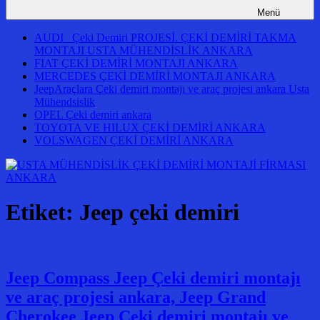
Menü
AUDI Çeki Demiri PROJESİ. ÇEKİ DEMİRİ TAKMA
MONTAJI USTA MÜHENDİSLİK ANKARA
FIAT ÇEKİ DEMİRİ MONTAJI ANKARA
MERCEDES ÇEKİ DEMİRİ MONTAJI ANKARA
JeepAraçlara Çeki demiri montajı ve araç projesi ankara Usta
Mühendsislik
OPEL Çeki demiri ankara
TOYOTA VE HILUX ÇEKİ DEMİRİ ANKARA
VOLSWAGEN ÇEKİ DEMİRİ ANKARA
Etiket:
Jeep çeki demiri
Jeep Compass Jeep Çeki demiri montajı
ve araç projesi ankara, Jeep Grand
Cherokee Jeep Çeki demiri montajı ve