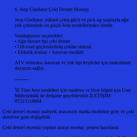
6. Jeep Gladiator Çeki Demiri Montajı
Jeep Gladiator, yüksek çekiş gücü ve pick-up yapısıyla ağır
yük çekiminde en güçlü Jeep modellerinden biridir.
Sunduğumuz seçenekler:
• Ağır hizmet tipi çeki demiri
• Off-road güçlendirilmiş çekme sistemi
• Elektrik tesisatı + karavan modülü
ATV römorku, karavan ve yük tipi treylerler için maksimum
dayanım sağlar.
⸻
🚀 Tüm Jeep modelleri için randevu ve fiyat bilgisi için Usta
Mühendislik ile iletişime geçebilirsiniz.İLETİŞİM:
05323118894
Çeki demiri montaj
maliyeti, aracınızın marka modeline göre ve
çeki
demirin
e göre değişebilir.
Çeki demiri montajı
yapılan aracın
montaj
projesi hazırlanır.