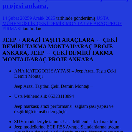
projesi ankara,
14 Şubat 2025
9 Aralık 2025
tarihinde gönderilmiş
USTA
MÜHENDİSLİK ÇEKİ DEMİR MONTAJ VE ARAÇ PROJE
FİRMASI
tarafından
JEEP + ARAZİ TAŞITI ARAÇLARA ⇔ ÇEKİ
DEMİRİ TAKMA MONTAJI/ARAÇ PROJE
ANKARA, JEEP ⇔ ÇEKİ DEMİRİ TAKMA
MONTAJI/ARAÇ PROJE ANKARA
ANA KATEGORİ SAYFASI – Jeep Arazi Taşıtı Çeki
Demiri Montajı
Jeep Arazi Taşıtları Çeki Demiri Montajı –
Usta Mühendislik 05323118894
Jeep markası; arazi performansı, sağlam şasi yapısı ve
özgürlüğü temsil eden güçlü
SUV modelleriyle tanınır. Usta Mühendislik olarak tüm
Jeep modellerine ECE R55 Avrupa Standartlarına uygun,