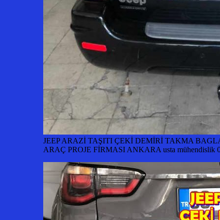
JEEP ARAZİ TAŞITI ÇEKİ DEMİRİ TAKMA BAG
ARAÇ PROJE FİRMASI ANKARA usta mühendislik 0