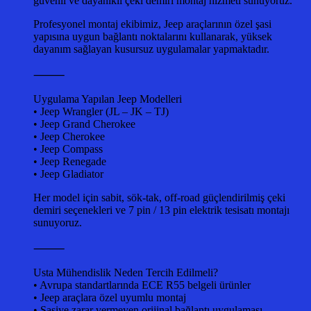
güvenli ve dayanıklı çeki demiri montaj hizmeti sunuyoruz.
Profesyonel montaj ekibimiz, Jeep araçlarının özel şasi
yapısına uygun bağlantı noktalarını kullanarak, yüksek
dayanım sağlayan kusursuz uygulamalar yapmaktadır.
⸻
Uygulama Yapılan Jeep Modelleri
• Jeep Wrangler (JL – JK – TJ)
• Jeep Grand Cherokee
• Jeep Cherokee
• Jeep Compass
• Jeep Renegade
• Jeep Gladiator
Her model için sabit, sök-tak, off-road güçlendirilmiş çeki
demiri seçenekleri ve 7 pin / 13 pin elektrik tesisatı montajı
sunuyoruz.
⸻
Usta Mühendislik Neden Tercih Edilmeli?
• Avrupa standartlarında ECE R55 belgeli ürünler
• Jeep araçlara özel uyumlu montaj
• Şasiye zarar vermeyen orijinal bağlantı uygulaması