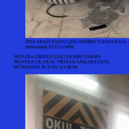
JEEP ARAZİ TAŞITI ÇEKİ DEMİRİ TAKMA BAG
mühendislik 05323118894
JEEP 4X4 LİMİTED ÇEKİ DEMİRİ TAKMA
MONTAJI VE ARAÇ FİRMASI ANKARA USTA
MÜHENDİSLİK 0 532 311 88 94