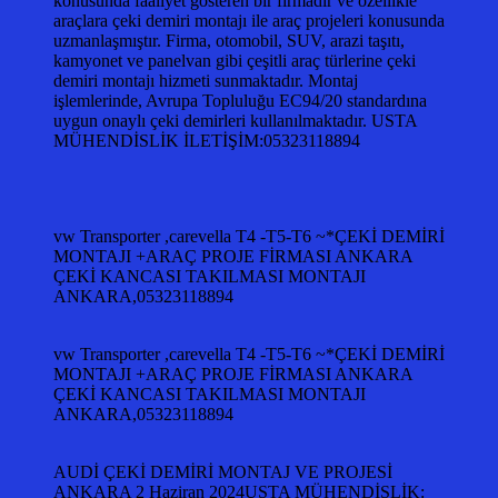
konusunda faaliyet gösteren bir firmadır ve özellikle
araçlara çeki demiri montajı ile araç projeleri konusunda
uzmanlaşmıştır. Firma, otomobil, SUV, arazi taşıtı,
kamyonet ve panelvan gibi çeşitli araç türlerine çeki
demiri montajı hizmeti sunmaktadır. Montaj
işlemlerinde, Avrupa Topluluğu EC94/20 standardına
uygun onaylı çeki demirleri kullanılmaktadır. USTA
MÜHENDİSLİK İLETİŞİM:05323118894
vw Transporter ,carevella T4 -T5-T6 ~*ÇEKİ DEMİRİ
MONTAJI +ARAÇ PROJE FİRMASI ANKARA
ÇEKİ KANCASI TAKILMASI MONTAJI
ANKARA,05323118894
vw Transporter ,carevella T4 -T5-T6 ~*ÇEKİ DEMİRİ
MONTAJI +ARAÇ PROJE FİRMASI ANKARA
ÇEKİ KANCASI TAKILMASI MONTAJI
ANKARA,05323118894
AUDİ ÇEKİ DEMİRİ MONTAJ VE PROJESİ
ANKARA 2 Haziran 2024USTA MÜHENDİSLİK: