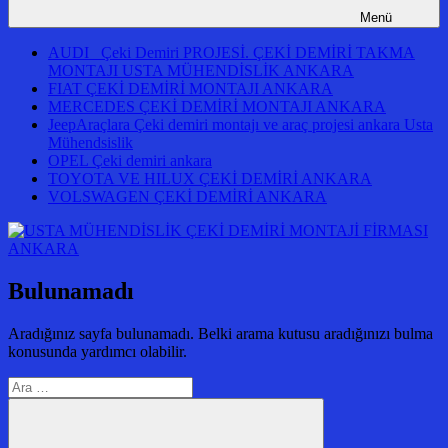
Menü
AUDI Çeki Demiri PROJESİ. ÇEKİ DEMİRİ TAKMA
MONTAJI USTA MÜHENDİSLİK ANKARA
FIAT ÇEKİ DEMİRİ MONTAJI ANKARA
MERCEDES ÇEKİ DEMİRİ MONTAJI ANKARA
JeepAraçlara Çeki demiri montajı ve araç projesi ankara Usta
Mühendsislik
OPEL Çeki demiri ankara
TOYOTA VE HILUX ÇEKİ DEMİRİ ANKARA
VOLSWAGEN ÇEKİ DEMİRİ ANKARA
Bulunamadı
Aradığınız sayfa bulunamadı. Belki arama kutusu aradığınızı bulma
konusunda yardımcı olabilir.
Arama: