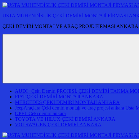
İçeriğe
atla
USTA MÜHENDİSLİK ÇEKİ DEMİRİ MONTAJİ FİRMASI A
ÇEKİ DEMİRİ MONTAJ VE ARAÇ PROJE FİRMASI ANKARA
AUDI Çeki Demiri PROJESİ. ÇEKİ DEMİRİ TAKMA 
FIAT ÇEKİ DEMİRİ MONTAJI ANKARA
MERCEDES ÇEKİ DEMİRİ MONTAJI ANKARA
JeepAraçlara Çeki demiri montajı ve araç projesi ankara Usta 
OPEL Çeki demiri ankara
TOYOTA VE HILUX ÇEKİ DEMİRİ ANKARA
VOLSWAGEN ÇEKİ DEMİRİ ANKARA