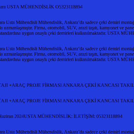
ası ankara USTA MÜHENDİSLİK O5323118894
ra Usta Mühendisli Mühendislik, Ankara’da sadece çeki demiri montajlar
da uzmanlaşmıştır. Firma, otomobil, SUV, arazi taşıtı, kamyonet ve panelv
0 standardına uygun onaylı çeki demirleri kullanılmaktadır. UST
ra Usta Mühendisli Mühendislik, Ankara’da sadece çeki demiri montajlar
da uzmanlaşmıştır. Firma, otomobil, SUV, arazi taşıtı, kamyonet ve panelv
0 standardına uygun onaylı çeki demirleri kullanılmaktadır. UST
Rİ MONTAJI +ARAÇ PROJE FİRMASI ANKARA ÇEKİ KANCASI TA
Rİ MONTAJI +ARAÇ PROJE FİRMASI ANKARA ÇEKİ KANCASI TA
ziran 2024USTA MÜHENDİSLİK: İLETİŞİM: 05323118894
ra Usta Mühendisli Mühendislik, Ankara’da sadece çeki demiri montajlar