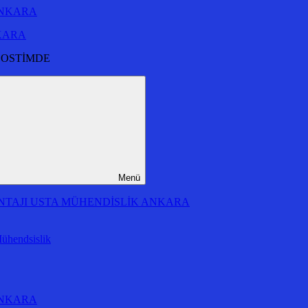
NKARA
 OSTİMDE
Menü
MONTAJI USTA MÜHENDİSLİK ANKARA
Mühendsislik