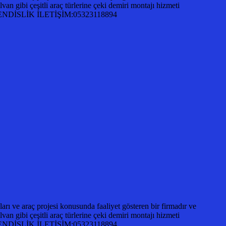
an gibi çeşitli araç türlerine çeki demiri montajı hizmeti
A MÜHENDİSLİK İLETİŞİM:05323118894
ı ve araç projesi konusunda faaliyet gösteren bir firmadır ve
an gibi çeşitli araç türlerine çeki demiri montajı hizmeti
A MÜHENDİSLİK İLETİŞİM:05323118894