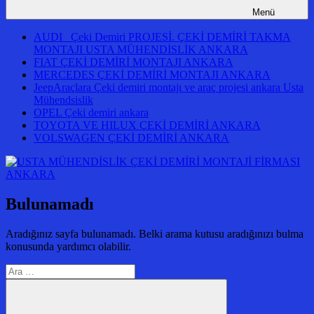
Menü
AUDI Çeki Demiri PROJESİ. ÇEKİ DEMİRİ TAKMA
MONTAJI USTA MÜHENDİSLİK ANKARA
FIAT ÇEKİ DEMİRİ MONTAJI ANKARA
MERCEDES ÇEKİ DEMİRİ MONTAJI ANKARA
JeepAraçlara Çeki demiri montajı ve araç projesi ankara Usta
Mühendsislik
OPEL Çeki demiri ankara
TOYOTA VE HILUX ÇEKİ DEMİRİ ANKARA
VOLSWAGEN ÇEKİ DEMİRİ ANKARA
Bulunamadı
Aradığınız sayfa bulunamadı. Belki arama kutusu aradığınızı bulma
konusunda yardımcı olabilir.
Arama: