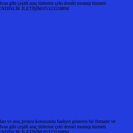
an gibi çeşitli araç türlerine çeki demiri montajı hizmeti
A MÜHENDİSLİK İLETİŞİM:05323118894
ı ve araç projesi konusunda faaliyet gösteren bir firmadır ve
an gibi çeşitli araç türlerine çeki demiri montajı hizmeti
A MÜHENDİSLİK İLETİŞİM:05323118894