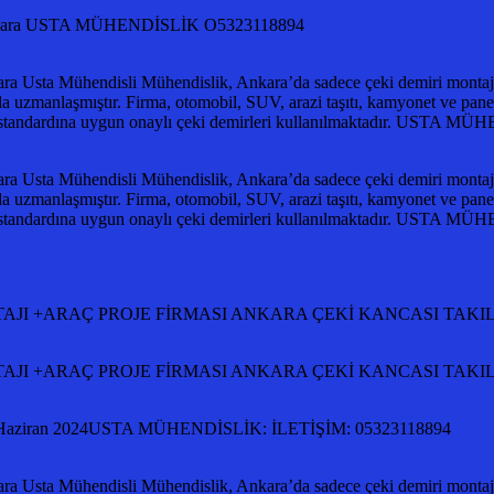
ası ankara USTA MÜHENDİSLİK O5323118894
ra Usta Mühendisli Mühendislik, Ankara’da sadece çeki demiri montajlar
da uzmanlaşmıştır. Firma, otomobil, SUV, arazi taşıtı, kamyonet ve panelv
0 standardına uygun onaylı çeki demirleri kullanılmaktadır. UST
ra Usta Mühendisli Mühendislik, Ankara’da sadece çeki demiri montajlar
da uzmanlaşmıştır. Firma, otomobil, SUV, arazi taşıtı, kamyonet ve panelv
0 standardına uygun onaylı çeki demirleri kullanılmaktadır. UST
Rİ MONTAJI +ARAÇ PROJE FİRMASI ANKARA ÇEKİ KANCASI TA
Rİ MONTAJI +ARAÇ PROJE FİRMASI ANKARA ÇEKİ KANCASI TA
ziran 2024USTA MÜHENDİSLİK: İLETİŞİM: 05323118894
ra Usta Mühendisli Mühendislik, Ankara’da sadece çeki demiri montajlar