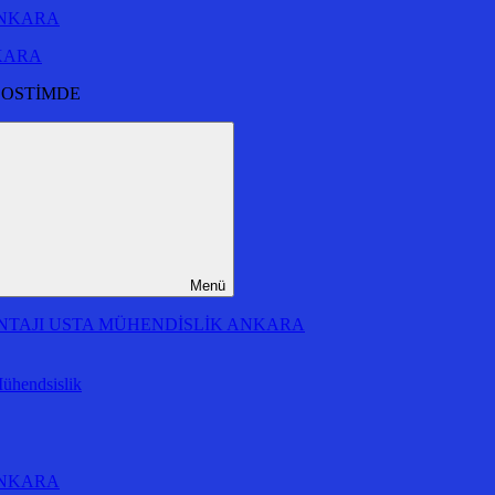
NKARA
 OSTİMDE
Menü
MONTAJI USTA MÜHENDİSLİK ANKARA
Mühendsislik