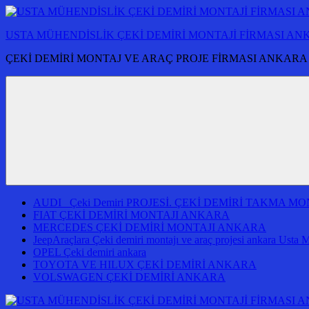
İçeriğe
atla
USTA MÜHENDİSLİK ÇEKİ DEMİRİ MONTAJİ FİRMASI A
ÇEKİ DEMİRİ MONTAJ VE ARAÇ PROJE FİRMASI ANKARA
AUDI Çeki Demiri PROJESİ. ÇEKİ DEMİRİ TAKMA 
FIAT ÇEKİ DEMİRİ MONTAJI ANKARA
MERCEDES ÇEKİ DEMİRİ MONTAJI ANKARA
JeepAraçlara Çeki demiri montajı ve araç projesi ankara Usta 
OPEL Çeki demiri ankara
TOYOTA VE HILUX ÇEKİ DEMİRİ ANKARA
VOLSWAGEN ÇEKİ DEMİRİ ANKARA