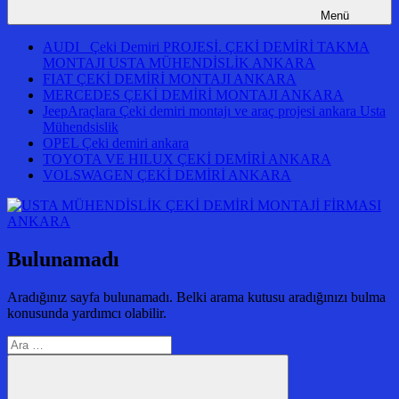
Menü
AUDI Çeki Demiri PROJESİ. ÇEKİ DEMİRİ TAKMA
MONTAJI USTA MÜHENDİSLİK ANKARA
FIAT ÇEKİ DEMİRİ MONTAJI ANKARA
MERCEDES ÇEKİ DEMİRİ MONTAJI ANKARA
JeepAraçlara Çeki demiri montajı ve araç projesi ankara Usta
Mühendsislik
OPEL Çeki demiri ankara
TOYOTA VE HILUX ÇEKİ DEMİRİ ANKARA
VOLSWAGEN ÇEKİ DEMİRİ ANKARA
Bulunamadı
Aradığınız sayfa bulunamadı. Belki arama kutusu aradığınızı bulma
konusunda yardımcı olabilir.
Arama: