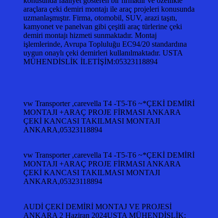
konusunda faaliyet gösteren bir firmadır ve özellikle
araçlara çeki demiri montajı ile araç projeleri konusunda
uzmanlaşmıştır. Firma, otomobil, SUV, arazi taşıtı,
kamyonet ve panelvan gibi çeşitli araç türlerine çeki
demiri montajı hizmeti sunmaktadır. Montaj
işlemlerinde, Avrupa Topluluğu EC94/20 standardına
uygun onaylı çeki demirleri kullanılmaktadır. USTA
MÜHENDİSLİK İLETİŞİM:05323118894
vw Transporter ,carevella T4 -T5-T6 ~*ÇEKİ DEMİRİ
MONTAJI +ARAÇ PROJE FİRMASI ANKARA
ÇEKİ KANCASI TAKILMASI MONTAJI
ANKARA,05323118894
vw Transporter ,carevella T4 -T5-T6 ~*ÇEKİ DEMİRİ
MONTAJI +ARAÇ PROJE FİRMASI ANKARA
ÇEKİ KANCASI TAKILMASI MONTAJI
ANKARA,05323118894
AUDİ ÇEKİ DEMİRİ MONTAJ VE PROJESİ
ANKARA 2 Haziran 2024USTA MÜHENDİSLİK: