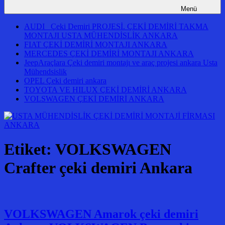
Menü
AUDI Çeki Demiri PROJESİ. ÇEKİ DEMİRİ TAKMA
MONTAJI USTA MÜHENDİSLİK ANKARA
FIAT ÇEKİ DEMİRİ MONTAJI ANKARA
MERCEDES ÇEKİ DEMİRİ MONTAJI ANKARA
JeepAraçlara Çeki demiri montajı ve araç projesi ankara Usta
Mühendsislik
OPEL Çeki demiri ankara
TOYOTA VE HILUX ÇEKİ DEMİRİ ANKARA
VOLSWAGEN ÇEKİ DEMİRİ ANKARA
Etiket:
VOLKSWAGEN
Crafter çeki demiri Ankara
VOLKSWAGEN Amarok çeki demiri